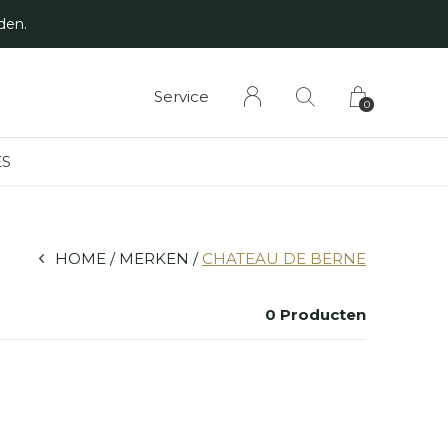
den.
Service
0
S
HOME
MERKEN
CHATEAU DE BERNE
0 Producten