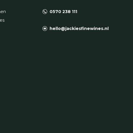
nen
0570 238 111
es
hello@jackiesfinewines.nl