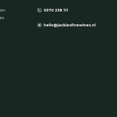
nen
0570 238 111
es
hello@jackiesfinewines.nl