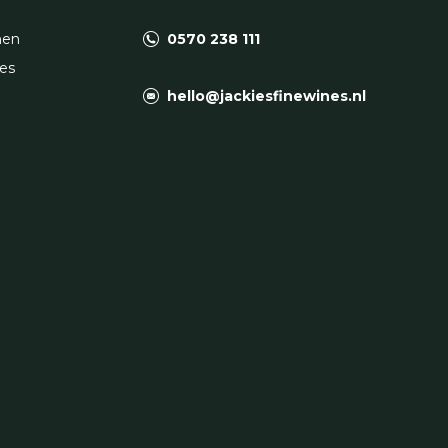
nen
0570 238 111
es
hello@jackiesfinewines.nl