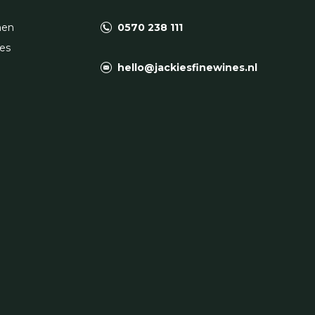
nen
0570 238 111
es
hello@jackiesfinewines.nl